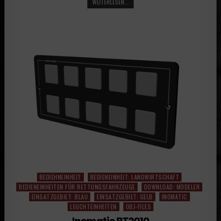
WEITERLESEN...
BEDIEHNEINHEIT
BEDIENEINHEIT: LANDWIRTSCHAFT
Posted
BEDIENEINHEITEN FÜR RETTUNGSFAHRZEUGE
DOWNLOAD: MODELER
in
EINSATZGEBIET: BLAU
EINSATZGEBIET: GELB
INOMATIC
LEUCHTEINHEITEN
OBJ-FILES
Inomatic BT2010