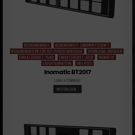
BEDIEHNEINHEIT
BEDIENEINHEIT: LANDWIRTSCHAFT
Posted
BEDIENEINHEITEN FÜR RETTUNGSFAHRZEUGE
DOWNLOAD: MODELER
in
EINSATZGEBIET: BLAU
EINSATZGEBIET: GELB
INOMATIC
LEUCHTEINHEITEN
OBJ-FILES
Inomatic BT2017
LEAVE A COMMENT
WEITERLESEN...