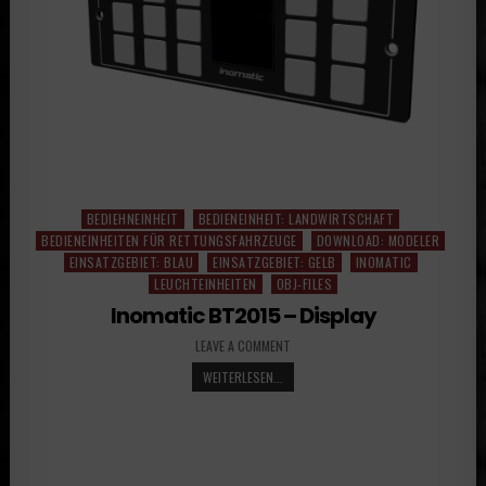
BEDIEHNEINHEIT
BEDIENEINHEIT: LANDWIRTSCHAFT
Posted
BEDIENEINHEITEN FÜR RETTUNGSFAHRZEUGE
DOWNLOAD: MODELER
in
EINSATZGEBIET: BLAU
EINSATZGEBIET: GELB
INOMATIC
LEUCHTEINHEITEN
OBJ-FILES
Inomatic BT2015 – Display
LEAVE A COMMENT
WEITERLESEN...