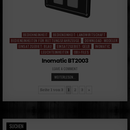
BEDIEHNEINHEIT
BEDIENEINHEIT: LANDWIRTSCHAFT
Posted
BEDIENEINHEITEN FÜR RETTUNGSFAHRZEUGE
DOWNLOAD: MODELER
in
EINSATZGEBIET: BLAU
EINSATZGEBIET: GELB
INOMATIC
LEUCHTEINHEITEN
OBJ-FILES
Inomatic BT2003
LEAVE A COMMENT
WEITERLESEN...
Seite 1 von 3
1
2
3
»
SUCHEN