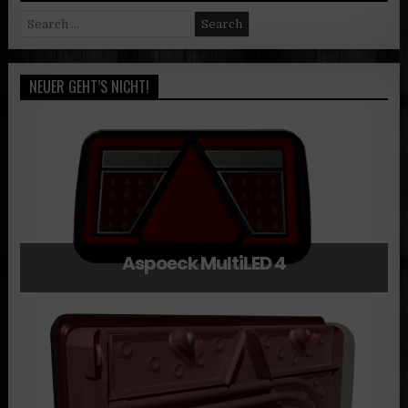
Search
for:
NEUER GEHT’S NICHT!
Aspoeck MultiLED 4