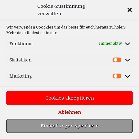
BEDIEHNEINHEIT
BEDIENEINHEIT: LANDWIRTSCHAFT
Posted
Cookie-Zustimmung
BEDIENEINHEITEN FÜR RETTUNGSFAHRZEUGE
DOWNLOAD: MODELER
in
verwalten
EINSATZGEBIET: BLAU
EINSATZGEBIET: GELB
INOMATIC
LEUCHTEINHEITEN
OBJ-FILES
Wir verwenden Coockies um das beste für euch heraus zu holen!
Inomatic BT2006
Mehr dazu findest du in der
LEAVE A COMMENT
Funktional
Immer aktiv
WEITERLESEN...
Statistiken
Marketing
Cookies akzeptieren
Ablehnen
Einstellungen speichern