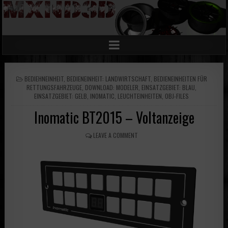
POSTED
BEDIEHNEINHEIT
,
BEDIENEINHEIT: LANDWIRTSCHAFT
,
BEDIENEINHEITEN FÜR
IN
RETTUNGSFAHRZEUGE
,
DOWNLOAD: MODELER
,
EINSATZGEBIET: BLAU
,
EINSATZGEBIET: GELB
,
INOMATIC
,
LEUCHTEINHEITEN
,
OBJ-FILES
Inomatic BT2015 – Voltanzeige
LEAVE A COMMENT