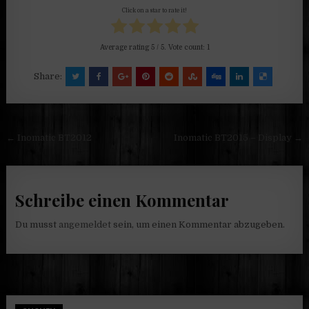
Click on a star to rate it!
Average rating
5
/ 5. Vote count:
1
Share:
Beitragsnavigation
← Inomatic BT2012
Inomatic BT2015 – Display →
Schreibe einen Kommentar
Du musst
angemeldet
sein, um einen Kommentar abzugeben.