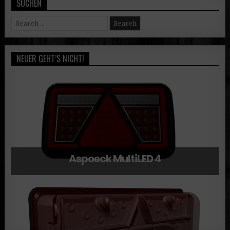
SUCHEN
Search
for:
NEUER GEHT’S NICHT!
Aspoeck MultiLED 4