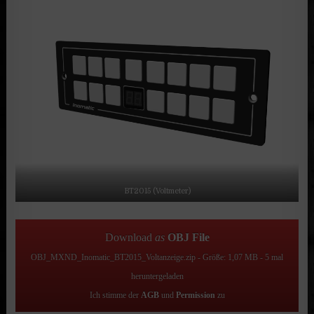
BT2015 (Voltmeter)
Download
as
OBJ File
OBJ_MXND_Inomatic_BT2015_Voltanzeige.zip - Größe: 1,07 MB - 5 mal
heruntergeladen
Ich stimme der
AGB
und
Permission
zu