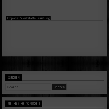
SUCHEN
Search
for:
NEUER GEHT’S NICHT!