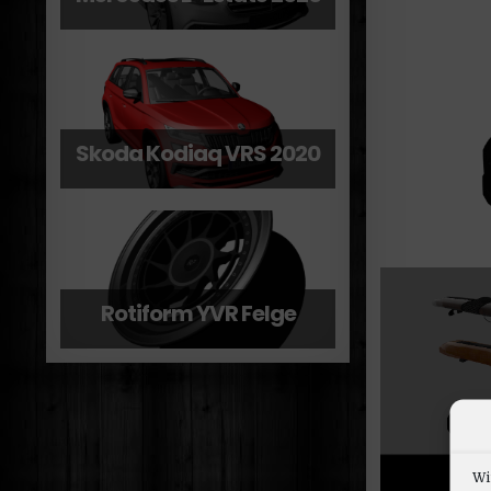
Skoda Kodiaq VRS 2020
Rotiform YVR Felge
Wi