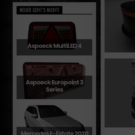
NEUER GEHT’S NICHT!
Aspoeck MultiLED 4
Aspoeck Europoint 3
Series
Mercedes E-Estate 2020