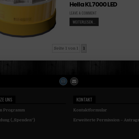
Hella KL7000 LED
LEAVE A COMMENT
WEITERLESEN...
Seite 1 von 1
1
ZE UNS
KONTAKT
um Programm
Kontaktformular
dung („Spenden“)
Erweiterte Permission – Antrag