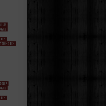
EMIUM
 GELB
HTEN
TEINHEITEN
DELER
 GELB
HTEN