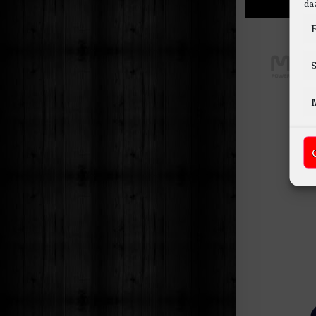
daz
F
S