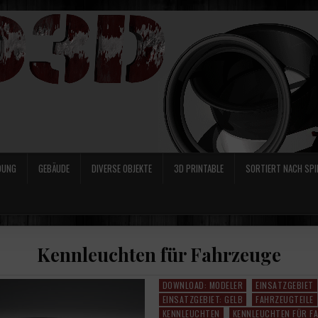
DUNG
GEBÄUDE
DIVERSE OBJEKTE
3D PRINTABLE
SORTIERT NACH SPI
Kennleuchten für Fahrzeuge
DOWNLOAD: MODELER
EINSATZGEBIET
Posted
EINSATZGEBIET: GELB
FAHRZEUGTEILE
in
KENNLEUCHTEN
KENNLEUCHTEN FÜR F