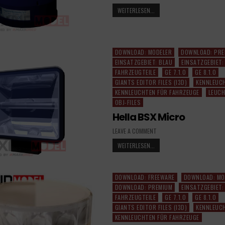
WEITERLESEN...
DOWNLOAD: MODELER
DOWNLOAD: PR
Posted
EINSATZGEBIET: BLAU
EINSATZGEBIET:
in
FAHRZEUGTEILE
GE 7.1.0
GE 8.1.0
GIANTS EDITOR FILES (I3D)
KENNLEUC
KENNLEUCHTEN FÜR FAHRZEUGE
LEUCH
OBJ-FILES
Hella BSX Micro
LEAVE A COMMENT
WEITERLESEN...
DOWNLOAD: FREEWARE
DOWNLOAD: MO
Posted
DOWNLOAD: PREMIUM
EINSATZGEBIET:
in
FAHRZEUGTEILE
GE 7.1.0
GE 8.1.0
GIANTS EDITOR FILES (I3D)
KENNLEUC
KENNLEUCHTEN FÜR FAHRZEUGE