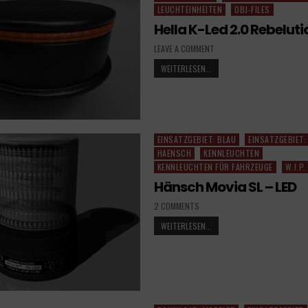
LEUCHTEINHEITEN
OBJ-FILES
Hella K-Led 2.0 Rebeluti
LEAVE A COMMENT
WEITERLESEN...
EINSATZGEBIET: BLAU
EINSATZGEBIET:
Posted
HAENSCH
KENNLEUCHTEN
in
KENNLEUCHTEN FÜR FAHRZEUGE
W.I.P.
Hänsch Movia SL – LED
2 COMMENTS
WEITERLESEN...