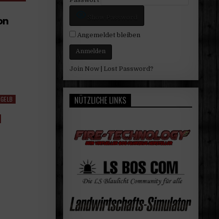
Show Password
on
Angemeldet bleiben
Join Now
|
Lost Password?
NÜTZLICHE LINKS
 GELB