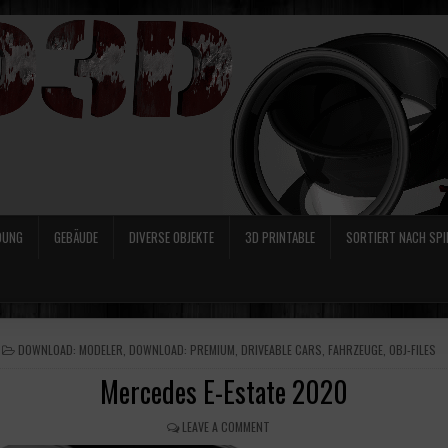
DUNG
GEBÄUDE
DIVERSE OBJEKTE
3D PRINTABLE
SORTIERT NACH SPI
POSTED
DOWNLOAD: MODELER
,
DOWNLOAD: PREMIUM
,
DRIVEABLE CARS
,
FAHRZEUGE
,
OBJ-FILES
IN
Mercedes E-Estate 2020
LEAVE A COMMENT