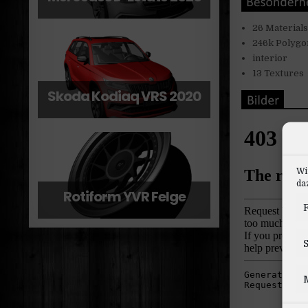
26 Material
246k Polygo
interior
13 Textures
Skoda Kodiaq VRS 2020
Wi
daz
Rotiform YVR Felge
F
S