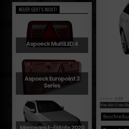
NEUER GEHT’S NICHT!
Aspoeck MultiLED 4
Aspoeck Europoint 3
Series
0
(
0
)
Von der Com fü
Mercedes E-Estate 2020