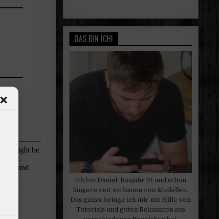
DAS BIN ICH!
Ich bin Daniel, Baujahr 91 und schon
längere zeit am bauen von Modellen.
Das ganze bringe ich mir mit Hilfe von
Tutorials und guten Bekannten aus