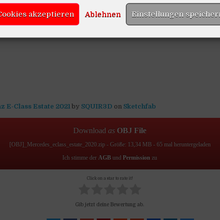
Cookies akzeptieren
Ablehnen
Einstellungen speicher
 E-Class Estate 2021
by
SQUIR3D
on
Sketchfab
Download
as
OBJ File
[OBJ]_Mercedes_eclass_estate_2020.zip - Größe: 13,34 MB - 65 mal heruntergeladen
Ich stimme der
AGB
und
Permission
zu
Click on a star to rate it!
Gib jetzt deine Bewertung ab.