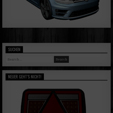
SUCHEN
Search
for:
NEUER GEHT’S NICHT!