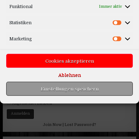
Funktional
Immer aktiv
Rotiform YVR Felge
Statistiken
Marketing
Log In
Cookies akzeptieren
Benutzername oder E-Mail-Adresse
Ablehnen
Passwort
Einstellungen speichern
Show Password
Angemeldet bleiben
Join Now
|
Lost Password?