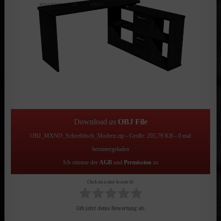
Download
as
OBJ File
OBJ_MXND_Schreibtisch_Modern.zip - Größe: 205,79 KB - 0 mal
heruntergeladen
Ich stimme der
AGB
und
Permission
zu
Click on a star to rate it!
Gib jetzt deine Bewertung ab.