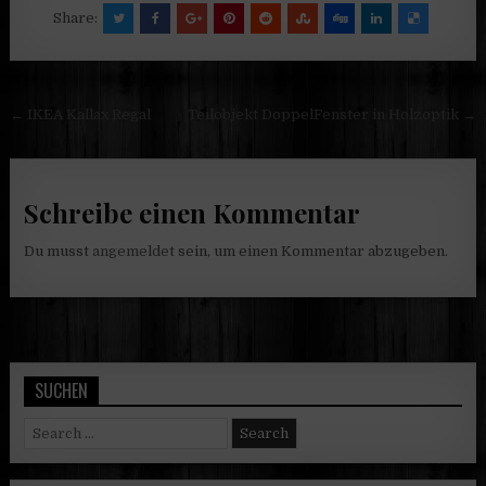
Share:
Beitragsnavigation
← IKEA Kallax Regal
Teilobjekt DoppelFenster in Holzoptik →
Schreibe einen Kommentar
Du musst
angemeldet
sein, um einen Kommentar abzugeben.
SUCHEN
Search
for: