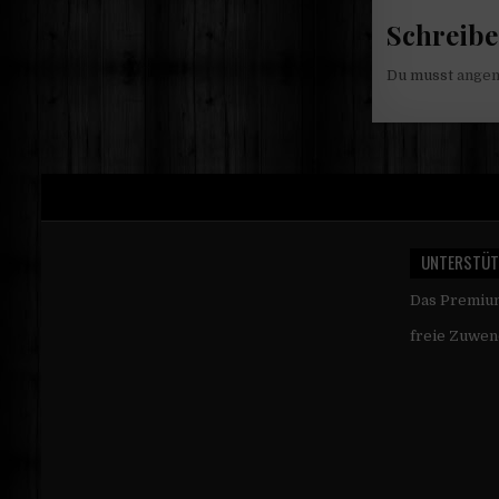
Schreib
Du musst
ange
UNTERSTÜT
Das Premi
freie Zuwen