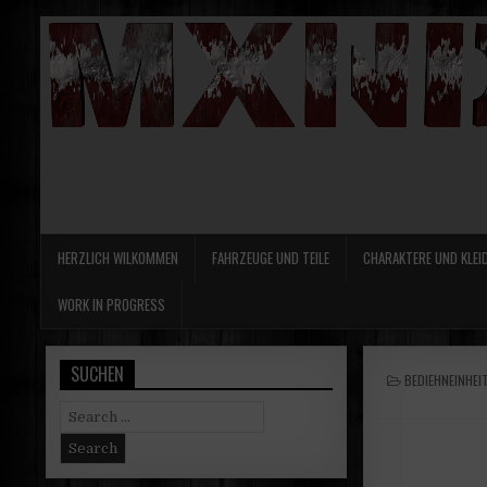
HERZLICH WILKOMMEN
FAHRZEUGE UND TEILE
CHARAKTERE UND KLEI
WORK IN PROGRESS
SUCHEN
POSTED
BEDIEHNEINHEI
IN
Search
for: