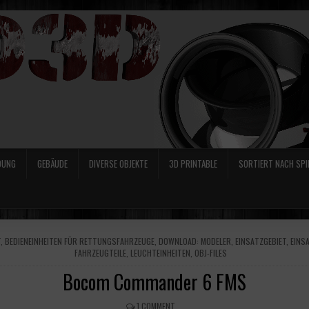
DUNG
GEBÄUDE
DIVERSE OBJEKTE
3D PRINTABLE
SORTIERT NACH SPI
T
,
BEDIENEINHEITEN FÜR RETTUNGSFAHRZEUGE
,
DOWNLOAD: MODELER
,
EINSATZGEBIET
,
EINS
FAHRZEUGTEILE
,
LEUCHTEINHEITEN
,
OBJ-FILES
Bocom Commander 6 FMS
1 COMMENT