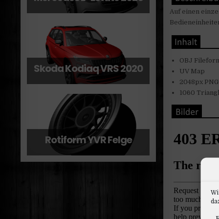
Auf einen einze
Bedieneinheite
OBJ Filefor
Skoda Kodiaq VRS 2020
UV Map
2048px PNG
1060 Triang
Rotiform YVR Felge
Wi
daz
F