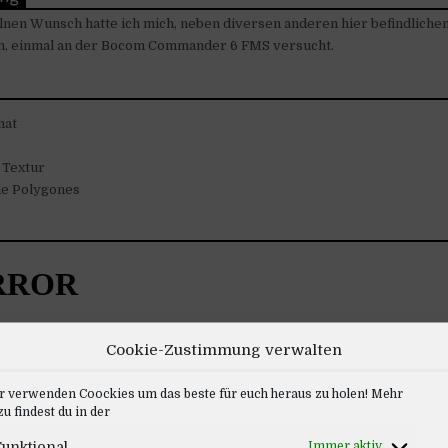
lnen Wunsch hatte ich mich, neben diversen anderen hier befindliche
n, einmal an der Bocom Commander 6 FMS versucht.
mat
 Textur
le Polygones
Cookie-Zustimmung verwalten
r verwenden Coockies um das beste für euch heraus zu holen! Mehr
u findest du in der
unktional
Immer aktiv