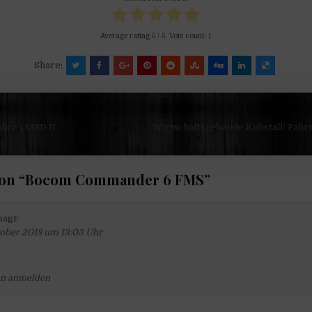
Average rating
5
/ 5. Vote count:
1
Share:
navigation
dmax MSD II
Wirtschaftsgebäude Kuhstall/ Fahrs
on “
Bocom Commander 6 FMS
”
sagt:
tober 2018 um 13:03 Uhr
n anmelden