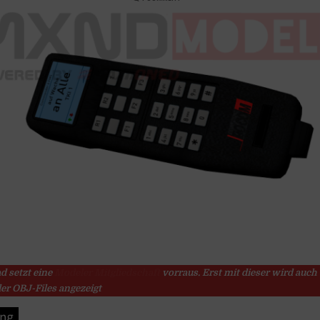
d setzt eine
Modeler Mitgliedschaft
vorraus. Erst mit dieser wird auch 
er OBJ-Files angezeigt