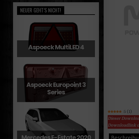
NEUER GEHT’S NICHT!
Aspoeck MultiLED 4
Aspoeck Europoint 3
Series
5
(
1
)
Dieser Downloa
Downloadlink d
Mercedes E-Estate 2020