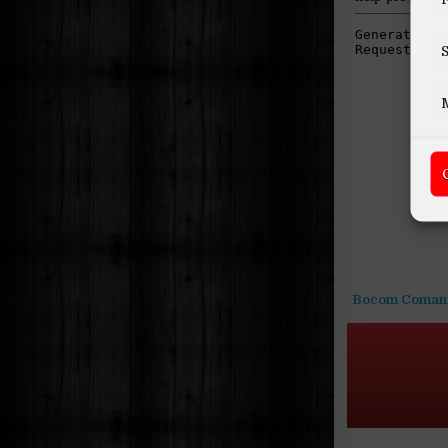
S
Bocom Coman