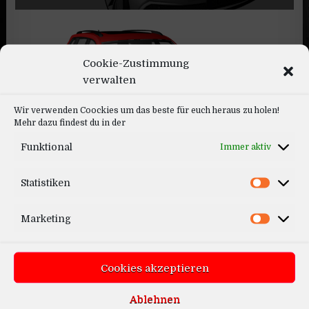
Cookie-Zustimmung
verwalten
Wir verwenden Coockies um das beste für euch heraus zu holen!
Mehr dazu findest du in der
Skoda Kodiaq VRS 2020
Funktional
Immer aktiv
Statistiken
Marketing
Cookies akzeptieren
Rotiform YVR Felge
Ablehnen