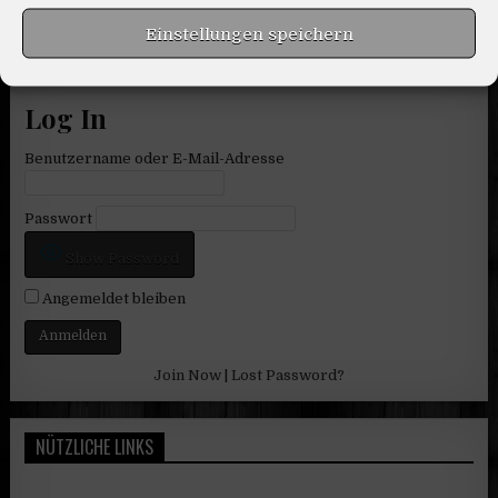
Einstellungen speichern
Log In
Benutzername oder E-Mail-Adresse
Passwort
Show Password
Angemeldet bleiben
Join Now
|
Lost Password?
NÜTZLICHE LINKS