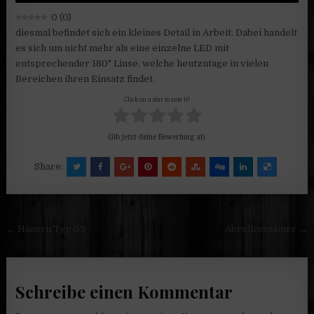
0
(
0
)
diesmal befindet sich ein kleines Detail in Arbeit. Dabei handelt
es sich um nicht mehr als eine einzelne LED mit
entsprechender 180° Linse, welche heutzutage in vielen
Bereichen ihren Einsatz findet.
Click on a star to rate it!
Gib jetzt deine Bewertung ab.
Share:
Beitragsnavigation
← Hänsch Typ 09
Abrollcontainer →
Schreibe einen Kommentar