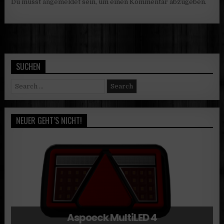
Du musst
angemeldet
sein, um einen Kommentar abzugeben.
SUCHEN
Search
for:
NEUER GEHT’S NICHT!
Aspoeck MultiLED 4