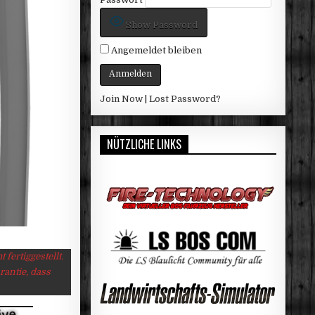
Show Password
Angemeldet bleiben
Join Now
|
Lost Password?
NÜTZLICHE LINKS
fertiggestellt.
rantie, dass