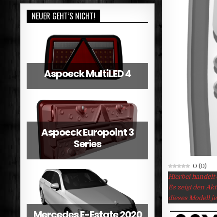
NEUER GEHT’S NICHT!
Aspoeck MultiLED 4
Aspoeck Europoint 3
Series
0
(
0
)
Hierbei handelt
Es zeigt den Ak
dieses Modell je
Mercedes E-Estate 2020