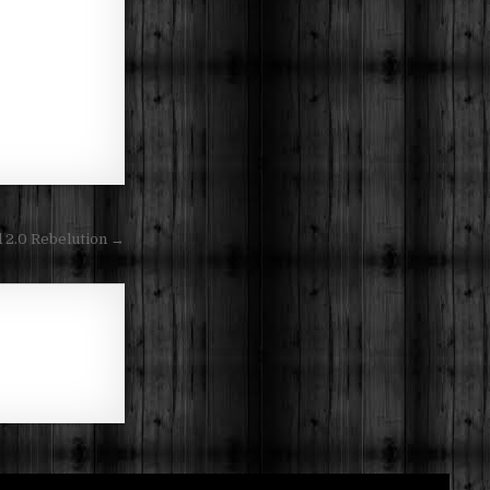
d 2.0 Rebelution →