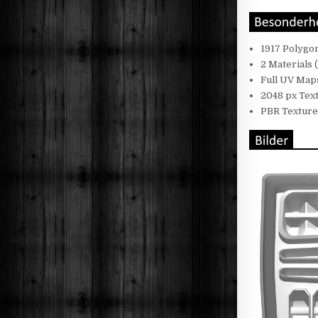
1917 Polygon
2 Materials
Full UV Map
2048 px Tex
PBR Textures