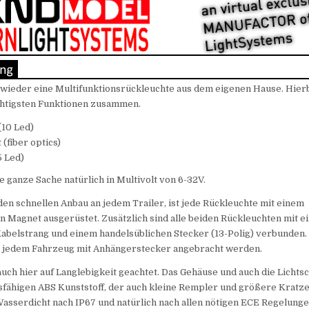
 wieder eine Multifunktionsrückleuchte aus dem eigenen Hause. Hierb
chtigsten Funktionen zusammen.
(10 Led)
 (fiber optics)
5 Led)
ie ganze Sache natürlich in Multivolt von 6-32V.
den schnellen Anbau an jedem Trailer, ist jede Rückleuchte mit einem
n Magnet ausgerüstet. Zusätzlich sind alle beiden Rückleuchten mit 
belstrang und einem handelsüblichen Stecker (13-Polig) verbunden.
n jedem Fahrzeug mit Anhängerstecker angebracht werden.
ch hier auf Langlebigkeit geachtet. Das Gehäuse und auch die Lichts
fähigen ABS Kunststoff, der auch kleine Rempler und größere Kratze
asserdicht nach IP67 und natürlich nach allen nötigen ECE Regelunge