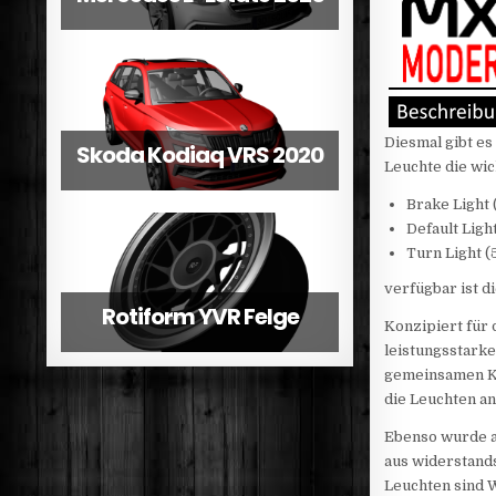
Diesmal gibt es
Skoda Kodiaq VRS 2020
Leuchte die wi
Brake Light 
Default Light
Turn Light (
verfügbar ist d
Rotiform YVR Felge
Konzipiert für 
leistungsstarke
gemeinsamen Ka
die Leuchten a
Ebenso wurde au
aus widerstands
Leuchten sind W