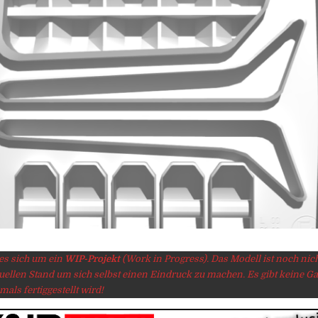
 es sich um ein
WIP-Projekt
(Work in Progress). Das Modell ist noch nicht 
tuellen Stand um sich selbst einen Eindruck zu machen. Es gibt keine Ga
mals fertiggestellt wird!