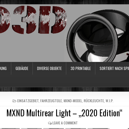
DUNG
GEBÄUDE
DIVERSE OBJEKTE
3D PRINTABLE
SORTIERT NACH SPI
POSTED
EINSATZGEBIET
,
FAHRZEUGTEILE
,
MXND-MODEL
,
RÜCKLEUCHTE
,
W.I.P.
IN
MXND Multirear Light – „2020 Edition“
LEAVE A COMMENT