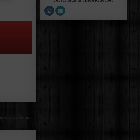
verschiedenen Bereichen bei.
ighPowerBeam →