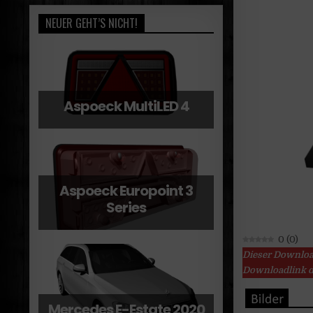
NEUER GEHT’S NICHT!
Aspoeck MultiLED 4
Aspoeck Europoint 3
Series
0
(
0
)
Dieser Downloa
Downloadlink d
Mercedes E-Estate 2020