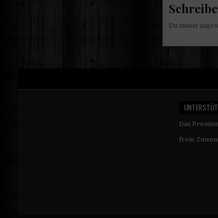
Schreib
Du musst
ange
UNTERSTÜT
Das Premi
freie Zuwen