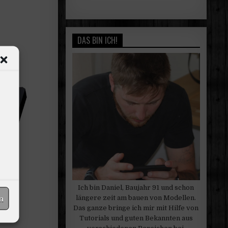
DAS BIN ICH!
Ich bin Daniel, Baujahr 91 und schon
längere zeit am bauen von Modellen.
n
Das ganze bringe ich mir mit Hilfe von
Tutorials und guten Bekannten aus