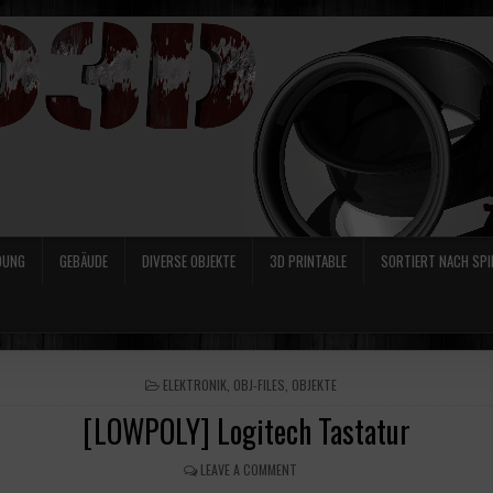
DUNG
GEBÄUDE
DIVERSE OBJEKTE
3D PRINTABLE
SORTIERT NACH SPI
POSTED
ELEKTRONIK
,
OBJ-FILES
,
OBJEKTE
IN
[LOWPOLY] Logitech Tastatur
LEAVE A COMMENT