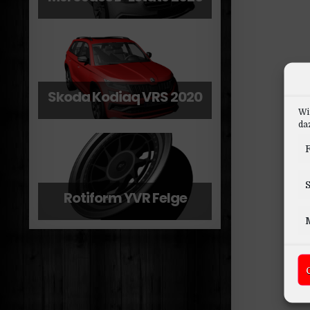
Skoda Kodiaq VRS 2020
Wi
daz
F
S
Rotiform YVR Felge