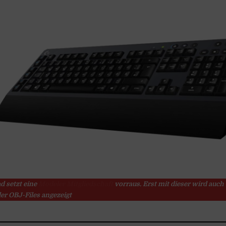
d setzt eine
Modeler Mitgliedschaft
vorraus. Erst mit dieser wird auch 
er OBJ-Files angezeigt