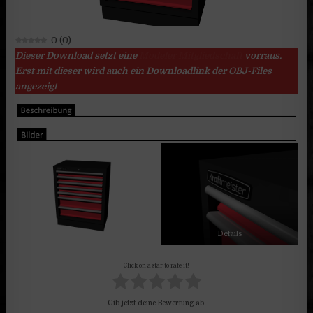
0
(
0
)
Dieser Download setzt eine
Modeler Mitgliedschaft
vorraus.
Erst mit dieser wird auch ein Downloadlink der OBJ-Files
angezeigt
Details
Click on a star to rate it!
Gib jetzt deine Bewertung ab.