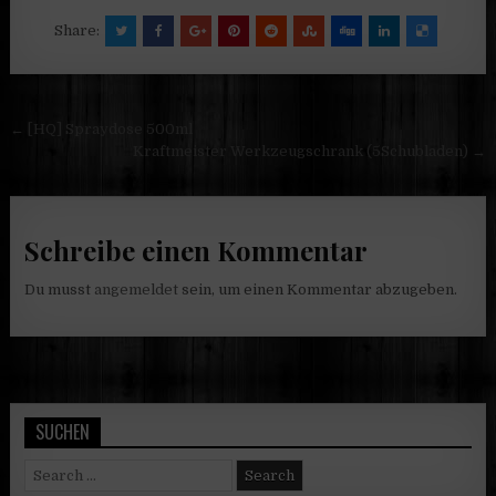
Share:
Beitragsnavigation
← [HQ] Spraydose 500ml
Kraftmeister Werkzeugschrank (5Schubladen) →
Schreibe einen Kommentar
Du musst
angemeldet
sein, um einen Kommentar abzugeben.
SUCHEN
Search
for: