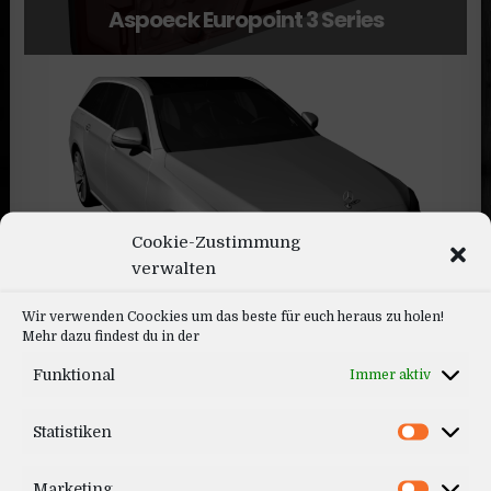
Aspoeck Europoint 3 Series
Cookie-Zustimmung
Mercedes E-Estate 2020
verwalten
Wir verwenden Coockies um das beste für euch heraus zu holen!
Mehr dazu findest du in der
Funktional
Immer aktiv
Statistiken
Marketing