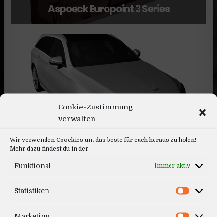
Aspoeck Europoint 3 Series
Cookie-Zustimmung
Mercedes E-Estate 2020
verwalten
Wir verwenden Coockies um das beste für euch heraus zu holen!
Mehr dazu findest du in der
Funktional
Immer aktiv
Statistiken
Marketing