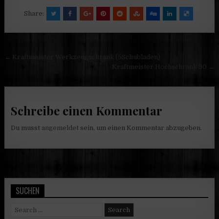
Share:
Beitragsnavigation
← Kraftmeister Werkzeugschrank (5Schubladen)
Kraftmeister Hochschrank 90 →
Schreibe einen Kommentar
Du musst
angemeldet
sein, um einen Kommentar abzugeben.
SUCHEN
Search
for: