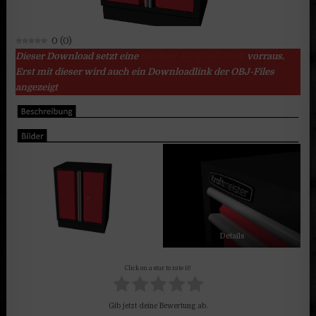
0
(
0
)
Dieser Download setzt eine
Modeler Mitgliedschaft
vorraus.
Erst mit dieser wird auch ein Downloadlink der OBJ-Files
angezeigt
Details
Click on a star to rate it!
Gib jetzt deine Bewertung ab.