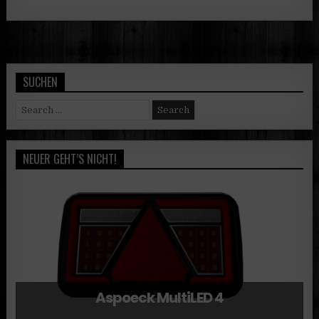
SUCHEN
Search
for:
NEUER GEHT’S NICHT!
Aspoeck MultiLED 4