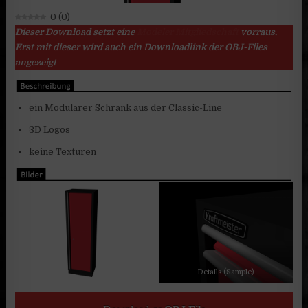
0
(
0
)
Dieser Download setzt eine
Modeler Mitgliedschaft
vorraus.
Erst mit dieser wird auch ein Downloadlink der OBJ-Files
angezeigt
ein Modularer Schrank aus der Classic-Line
3D Logos
keine Texturen
Details (Sample)