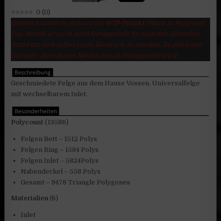
0
(
0
)
Hierbei handelt es sich um ein
WIP-Projekt
(Work in Progress).
Das Modell ist noch nicht fertiggestellt. Es zeigt den Aktuellen
Stand um sich selbst einen Eindruck zu machen. Es gibt keine
Garantie, dass dieses Modell jemals fertiggestellt wird!
Geschmiedete Felge aus dem Hause Vossen. Universalfelge
mit wechselbarem Inlet.
Polycount
(13586)
Felgen Bett – 1512 Polys
Felgen Ring – 1584 Polys
Felgen Inlet – 5824Polys
Nabendeckel – 558 Polys
Gesamt – 9478 Triangle Polygones
Materialien
(6)
Inlet