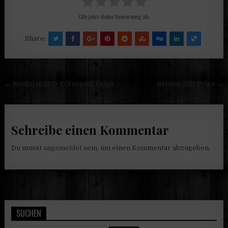
Gib jetzt deine Bewertung ab.
Share:
Beitragsnavigation
← Rotiform SFO-T (Forged) Felge
Brixton HS1 Felge →
Schreibe einen Kommentar
Du musst
angemeldet
sein, um einen Kommentar abzugeben.
SUCHEN