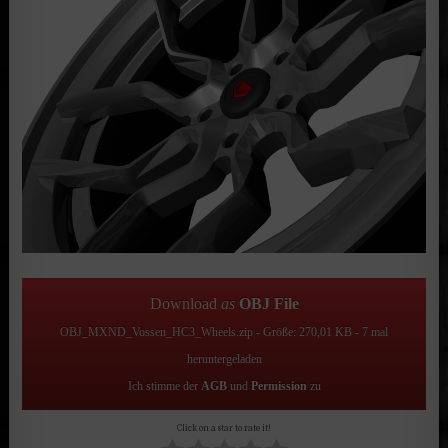
Download
as
OBJ File
OBJ_MXND_Vossen_HC3_Wheels.zip - Größe: 270,01 KB - 7 mal
heruntergeladen
Ich stimme der
AGB
und
Permission
zu
Click on a star to rate it!