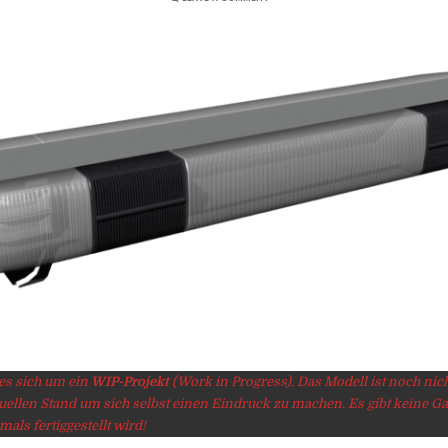
 es sich um ein
WIP-Projekt
(Work in Progress). Das Modell ist noch nicht 
tuellen Stand um sich selbst einen Eindruck zu machen. Es gibt keine Ga
mals fertiggestellt wird!