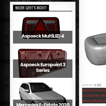
NEUER GEHT’S NICHT!
Aspoeck MultiLED 4
Aspoeck Europoint 3
Series
0
(
0
)
Hierbei handelt
Es zeigt den Ak
dieses Modell je
Mercedes E-Estate 2020