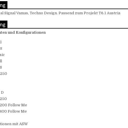
l Signal Vamas, Techno Design. Passend zum Projekt T6.1 Austria
nten und Konfigurationen
l
tt
sic
ll
S
S250
2
 D
S250
1200 Follow Me
1400 Follow Me
tionen mit ASW