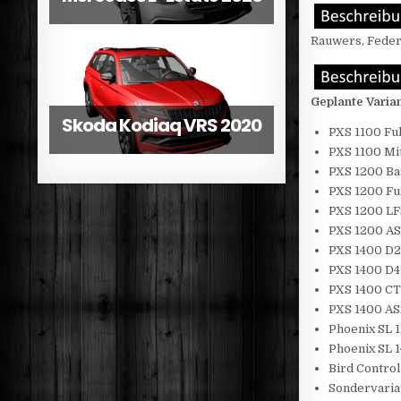
Rauwers, Federa
Geplante Varia
Skoda Kodiaq VRS 2020
PXS 1100 Ful
Rotiform YVR Felge
PXS 1100 Mi
PXS 1200 Ba
PXS 1200 Fu
PXS 1200 LF
PXS 1200 A
PXS 1400 D
PXS 1400 D4
PXS 1400 CT
PXS 1400 A
Phoenix SL 
Phoenix SL 
Bird Control
Sondervaria