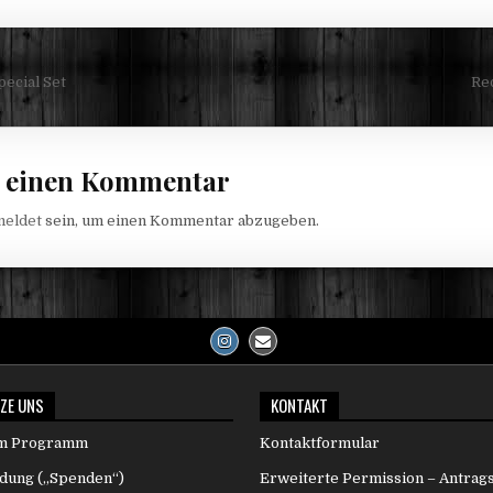
navigation
cial Set
Re
e einen Kommentar
meldet
sein, um einen Kommentar abzugeben.
ZE UNS
KONTAKT
um Programm
Kontaktformular
dung („Spenden“)
Erweiterte Permission – Antrag