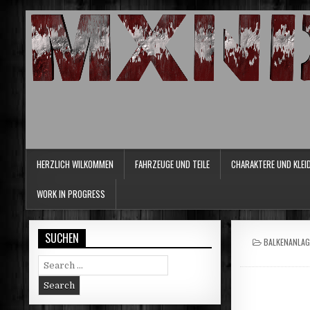
HERZLICH WILKOMMEN
FAHRZEUGE UND TEILE
CHARAKTERE UND KLEI
WORK IN PROGRESS
SUCHEN
POSTED
BALKENANLAG
IN
Search
for: