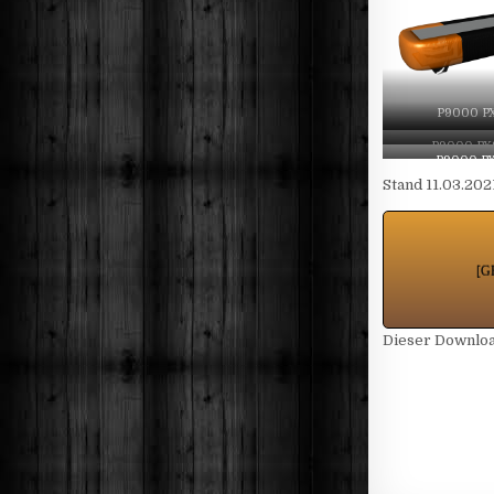
P9000 PX
P9000 PXS
P9000 PX
Stand 11.03.202
[G
Dieser Download