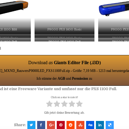
S 1100 Mitt
P9000 PXS 1400 Basic
P9000 PXS 
 1400 Basic
P9000 PXS 1400 Basic
P9000 PXS 
S 1400 Full
P9000 PXS 1400 Full
P9000 PXS 
1
Download
as
Giants Editor File (.i3D)
E]_MXND_RauwersP9000LED_PXS1100Full.zip - Größe: 7,19 MB - 1213 mal heruntergela
Ich stimme der
AGB
und
Permission
zu
 ist eine Freeware Variante und umfasst nur die PXS 1100 Full.
Click on a star to rate it!
Gib jetzt deine Bewertung ab.
Share: