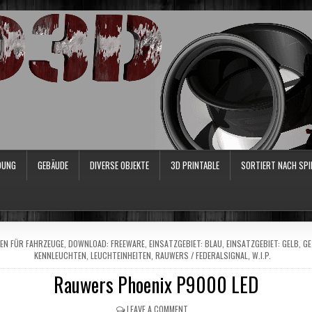
DUNG
GEBÄUDE
DIVERSE OBJEKTE
3D PRINTABLE
SORTIERT NACH SPI
EN FÜR FAHRZEUGE
,
DOWNLOAD: FREEWARE
,
EINSATZGEBIET: BLAU
,
EINSATZGEBIET: GELB
,
GE
KENNLEUCHTEN
,
LEUCHTEINHEITEN
,
RAUWERS / FEDERALSIGNAL
,
W.I.P.
Rauwers Phoenix P9000 LED
LEAVE A COMMENT