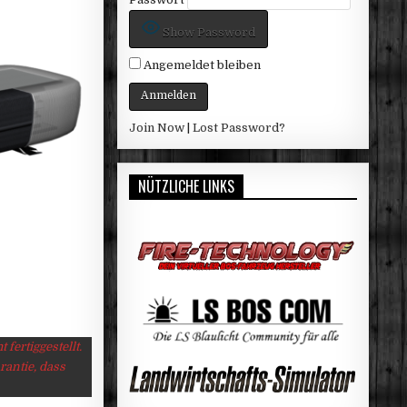
Show Password
Angemeldet bleiben
Join Now
|
Lost Password?
NÜTZLICHE LINKS
fertiggestellt.
rantie, dass