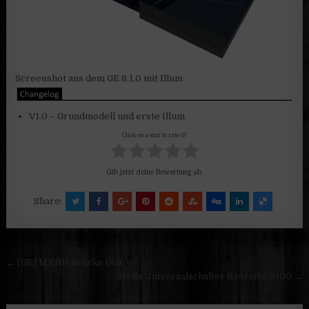
Screenshot aus dem GE 8.1.0 mit Illum
V1.0 – Grundmodell und erste Illum
Click on a star to rate it!
Gib jetzt deine Bewertung ab.
Share:
Beitragsnavigation
← [GE] MXND Brücke 001
Hella Universalschalter Baureihe 3100 →